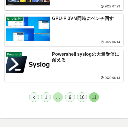
2022.07.23
GPU-P 3VM同時にベンチ回す
GPU仮想化
2022.06.14
Powershell syslogの大量受信に
Powershell
耐える
2022.06.13
前
1
…
9
10
11
へ