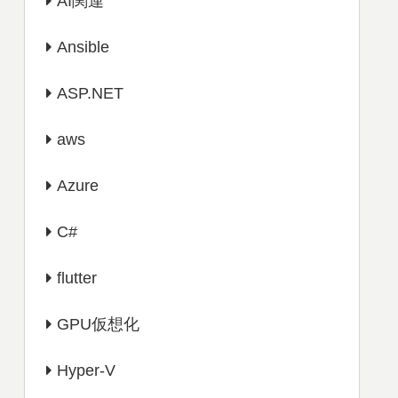
AI関連
Ansible
ASP.NET
aws
Azure
C#
flutter
GPU仮想化
Hyper-V